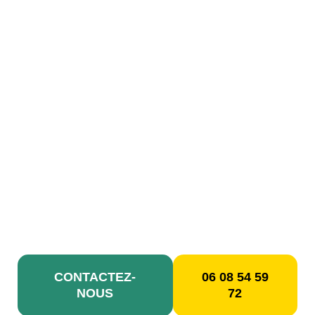
au Blanc-Mesnil :
Dépannage,
installation rapide et
efficace
Confiez vos projets de plomberie à des
experts certifiés. De la simple réparation
à l’installation complète, nous
garantissons un travail de qualité et des
conseils avisés.
CONTACTEZ-
06 08 54 59
NOUS
72