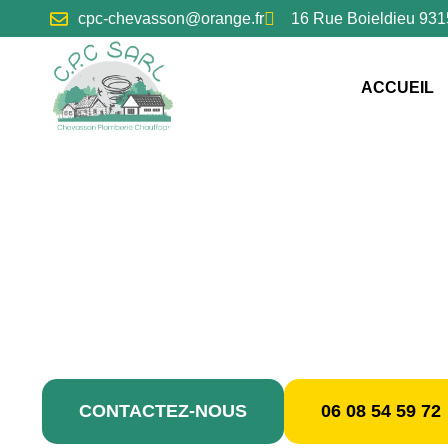
contenu
cpc-chevasson@orange.fr
16 Rue Boieldieu 9
principal
ACCUEIL
Création d
CONTACTEZ-NOUS
06 08 54 59 72