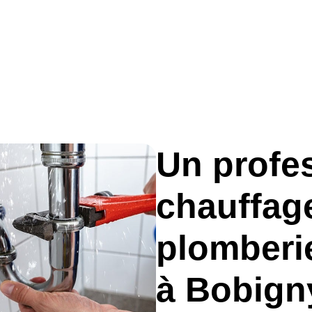
Un profe
PLUS DE 30 ANS
chauffage
D'EXPÉRIENCE
plomberie
à Bobign