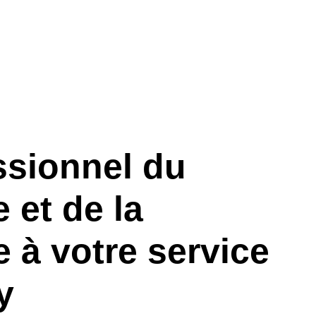
ssionnel du
 et de la
 à votre service
y