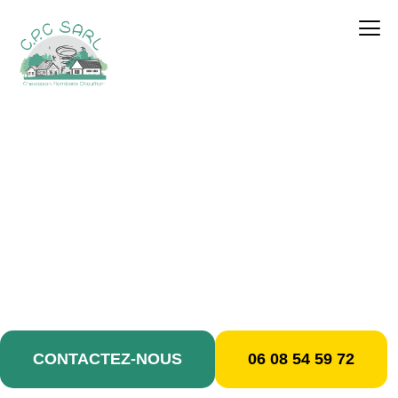
contenu
principal
Création de salle de
bains / Rosny-sous-
Bois
CONTACTEZ-NOUS
06 08 54 59 72