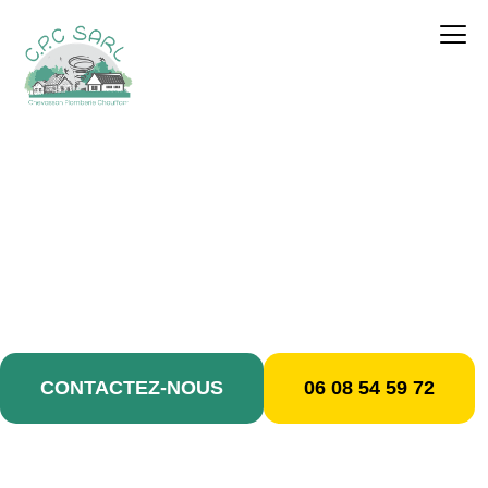
contenu
principal
Débouchage / Rosny-
sous-Bois
CONTACTEZ-NOUS
06 08 54 59 72