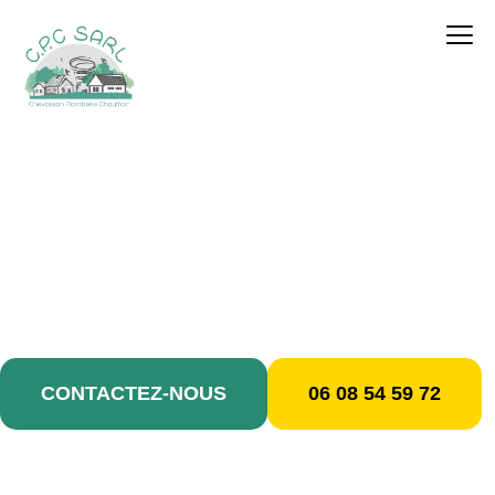
contenu
principal
Dépannage plomberie /
Aulnay-sous-Bois
CONTACTEZ-NOUS
06 08 54 59 72