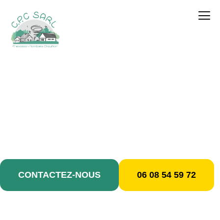
contenu
principal
Dépannage plomberie /
Bobigny
CONTACTEZ-NOUS
06 08 54 59 72