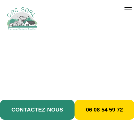
contenu
principal
Dépannage plomberie /
Rosny-sous-Bois
CONTACTEZ-NOUS
06 08 54 59 72