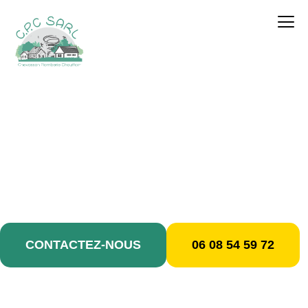
contenu
principal
Fuite de gazx / Livry-
Gargan
CONTACTEZ-NOUS
06 08 54 59 72