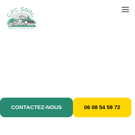
contenu
principal
Plombier / Aulnay-
sous-Bois
CONTACTEZ-NOUS
06 08 54 59 72