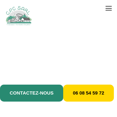
contenu
principal
Plombier-Chauffagiste /
Bobigny
CONTACTEZ-NOUS
06 08 54 59 72