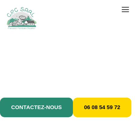
contenu
principal
Plombier-Chauffagiste /
Livry-Gargan
CONTACTEZ-NOUS
06 08 54 59 72