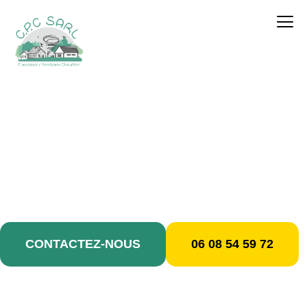
contenu
principal
Plombier / Livry-
Gargan
CONTACTEZ-NOUS
06 08 54 59 72