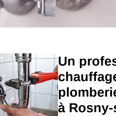
Un profe
PLUS DE 30 ANS
chauffage
D'EXPÉRIENCE
plomberie
à Rosny-