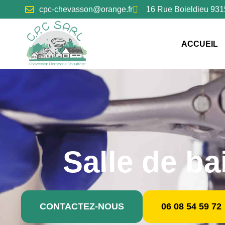
contenu
cpc-chevasson@orange.fr
16 Rue Boieldieu 9
principal
ACCUEIL
Salle de b
CONTACTEZ-NOUS
06 08 54 59 72